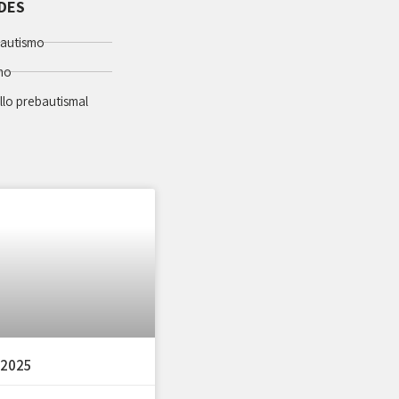
ADES
bautismo
smo
llo prebautismal
 2025