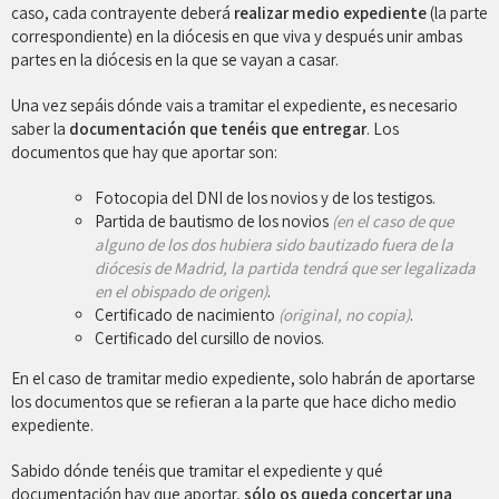
caso, cada contrayente deberá
realizar medio expediente
(la parte
correspondiente) en la diócesis en que viva y después unir ambas
partes en la diócesis en la que se vayan a casar.
Una vez sepáis dónde vais a tramitar el expediente, es necesario
saber la
documentación que tenéis que entregar
. Los
documentos que hay que aportar son:
Fotocopia del DNI de los novios y de los testigos.
Partida de bautismo de los novios
(en el caso de que
alguno de los dos hubiera sido bautizado fuera de la
diócesis de Madrid, la partida tendrá que ser legalizada
en el obispado de origen)
.
Certificado de nacimiento
(original, no copia)
.
Certificado del cursillo de novios.
En el caso de tramitar medio expediente, solo habrán de aportarse
los documentos que se refieran a la parte que hace dicho medio
expediente.
Sabido dónde tenéis que tramitar el expediente y qué
documentación hay que aportar,
sólo os queda concertar una