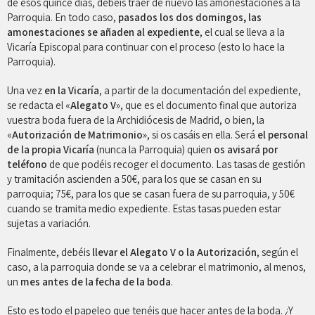
de esos quince días, debéis traer de nuevo las amonestaciones a la
Parroquia. En todo caso,
pasados los dos domingos, las
amonestaciones se añaden al expediente
, el cual se lleva a la
Vicaría Episcopal para continuar con el proceso (esto lo hace la
Parroquia).
Una vez
en la Vicaría
, a partir de la documentación del expediente,
se redacta el «
Alegato V
», que es el documento final que autoriza
vuestra boda fuera de la Archidiócesis de Madrid, o bien, la
«
Autorización de Matrimonio
», si os casáis en ella. Será
el personal
de la propia Vicaría
(nunca la Parroquia) quien
os avisará por
teléfono
de que podéis recoger el documento. Las tasas de gestión
y tramitación ascienden a 50€, para los que se casan en su
parroquia; 75€, para los que se casan fuera de su parroquia, y 50€
cuando se tramita medio expediente. Estas tasas pueden estar
sujetas a variación.
Finalmente, debéis
llevar el Alegato V o la Autorización
, según el
caso, a la parroquia donde se va a celebrar el matrimonio, al menos,
un
mes antes de la fecha de la boda
.
Esto es todo el papeleo que tenéis que hacer antes de la boda. ¿Y