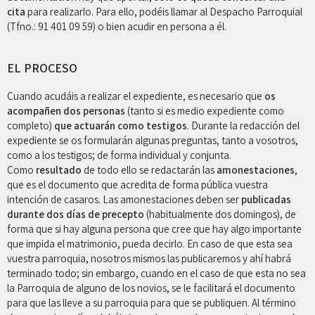
cita
para realizarlo. Para ello, podéis llamar al Despacho Parroquial
(Tfno.: 91 401 09 59) o bien acudir en persona a él.
EL PROCESO
Cuando acudáis a realizar el expediente, es necesario que
os
acompañen dos personas
(tanto si es medio expediente como
completo)
que actuarán como testigos
. Durante la redacción del
expediente se os formularán algunas preguntas, tanto a vosotros,
como a los testigos; de forma individual y conjunta.
Como
resultado
de todo ello se redactarán las
amonestaciones
,
que es el documento que acredita de forma pública vuestra
intención de casaros. Las amonestaciones deben ser
publicadas
durante dos días de precepto
(habitualmente dos domingos), de
forma que si hay alguna persona que cree que hay algo importante
que impida el matrimonio, pueda decirlo. En caso de que esta sea
vuestra parroquia, nosotros mismos las publicaremos y ahí habrá
terminado todo; sin embargo, cuando en el caso de que esta no sea
la Parroquia de alguno de los novios, se le facilitará el documento
para que las lleve a su parroquia para que se publiquen. Al término