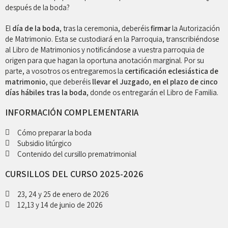
después de la boda?
El
día de la boda
, tras la ceremonia, deberéis
firmar
la Autorización
de Matrimonio. Esta se custodiará en la Parroquia, transcribiéndose
al Libro de Matrimonios y notificándose a vuestra parroquia de
origen para que hagan la oportuna anotación marginal. Por su
parte, a vosotros os entregaremos la
certificación eclesiástica de
matrimonio
, que deberéis
llevar el Juzgado
,
en el plazo de cinco
días hábiles tras la boda
, donde os entregarán el Libro de Familia.
INFORMACIÓN COMPLEMENTARIA
Cómo preparar la boda
Subsidio litúrgico
Contenido del cursillo prematrimonial
CURSILLOS DEL CURSO 2025-2026
23, 24 y 25 de enero de 2026
12,13 y 14 de junio de 2026