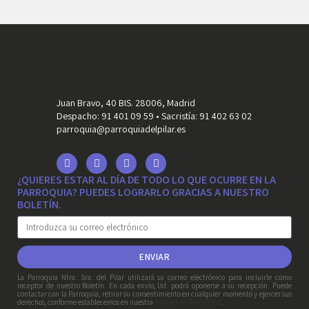
Juan Bravo, 40 BIS. 28006, Madrid
Despacho: 91 401 09 59 • Sacristía: 91 402 63 02
parroquia@parroquiadelpilar.es
¿QUIERES ESTAR AL DÍA DE TODO LO QUE OCURRE EN LA
PARROQUIA? PUEDES LOGRARLO GRACIAS A NUESTRO
BOLETÍN.
ENVIAR
La Parroquia Ntra. Sra. del Pilar utilizará su correo electrónico para incluirle como
receptor de nuestro Boletín. En cada envío, Ud. podrá oponerse a su recepción. Puede
contactar con la Parroquia, retirar su consentimiento en cualquier momento y ejercer sus
derechos, conforme establecemos en nuestra
Política de Privacidad
.