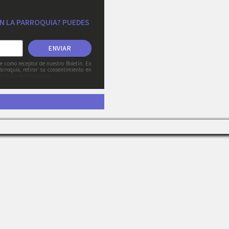
EN LA PARROQUIA? PUEDES
ENVIAR
rle como receptor de nuestro Boletín. En
arroquia, retirar su consentimiento en
Política de Privacidad
.