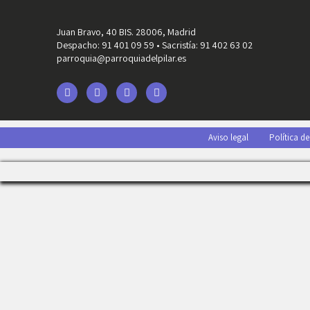
Juan Bravo, 40 BIS. 28006, Madrid
Despacho: 91 401 09 59 • Sacristía: 91 402 63 02
parroquia@parroquiadelpilar.es
Aviso legal
Política d