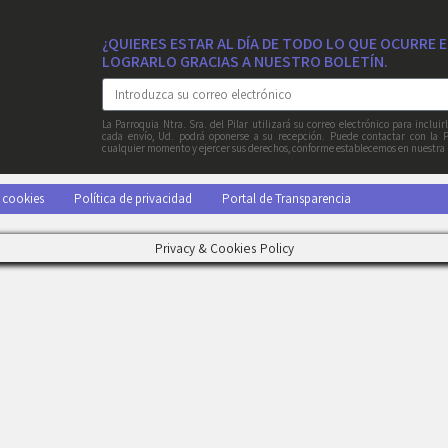
¿QUIERES ESTAR AL DÍA DE TODO LO QUE OCURRE 
LOGRARLO GRACIAS A NUESTRO BOLETÍN.
La Parroquia Ntra. Sra. del Pilar utilizará su correo electrónico para inclui
cada envío, Ud. podrá oponerse a su recepción. Puede contactar con la P
cualquier momento y ejercer sus derechos, conforme establecemos en nuestra
e cookies
Política de privacidad
Portal de Transparencia
Privacy & Cookies Policy