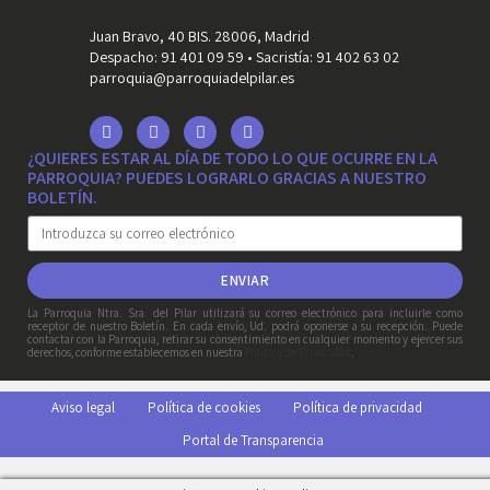
Juan Bravo, 40 BIS. 28006, Madrid
Despacho: 91 401 09 59 • Sacristía: 91 402 63 02
parroquia@parroquiadelpilar.es
¿QUIERES ESTAR AL DÍA DE TODO LO QUE OCURRE EN LA
PARROQUIA? PUEDES LOGRARLO GRACIAS A NUESTRO
BOLETÍN.
ENVIAR
La Parroquia Ntra. Sra. del Pilar utilizará su correo electrónico para incluirle como
receptor de nuestro Boletín. En cada envío, Ud. podrá oponerse a su recepción. Puede
contactar con la Parroquia, retirar su consentimiento en cualquier momento y ejercer sus
derechos, conforme establecemos en nuestra
Política de Privacidad
.
Aviso legal
Política de cookies
Política de privacidad
Portal de Transparencia