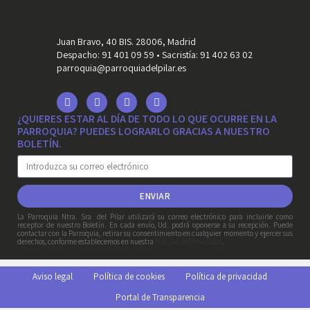
Juan Bravo, 40 BIS. 28006, Madrid
Despacho: 91 401 09 59 • Sacristía: 91 402 63 02
parroquia@parroquiadelpilar.es
¿QUIERES ESTAR AL DÍA DE TODO LO QUE OCURRE EN LA
PARROQUIA? PUEDES LOGRARLO GRACIAS A NUESTRO
BOLETÍN.
ENVIAR
La Parroquia Ntra. Sra. del Pilar utilizará su correo electrónico para incluirle como
receptor de nuestro Boletín. En cada envío, Ud. podrá oponerse a su recepción. Puede
contactar con la Parroquia, retirar su consentimiento en cualquier momento y ejercer sus
derechos, conforme establecemos en nuestra
Política de Privacidad
.
Aviso legal
Política de cookies
Política de privacidad
Portal de Transparencia