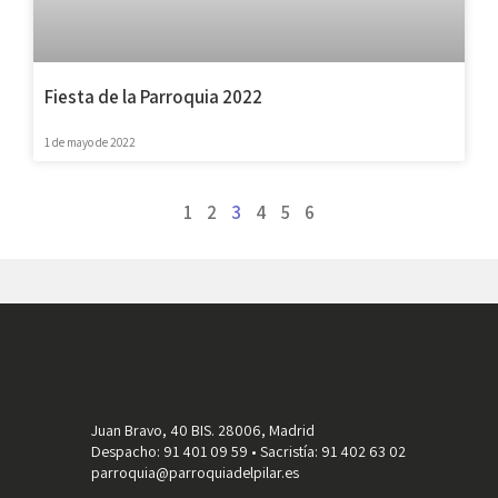
Fiesta de la Parroquia 2022
1 de mayo de 2022
1
2
3
4
5
6
Juan Bravo, 40 BIS. 28006, Madrid
Despacho: 91 401 09 59 • Sacristía: 91 402 63 02
parroquia@parroquiadelpilar.es